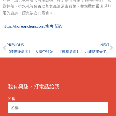
為鋅盤、排水孔等位置以蒸氣高溫消毒殺菌，替您還原最潔淨舒
服的廚房，讓您能安心煮食。
https://koreanclean.com/廚房清潔/
Prev
N
PREVIOUS
NEXT
【裝修後清潔】| 大埔帝欣苑
【燈糟清潔】｜ 九龍站擎天半島
我有興趣，打電話給我
名稱