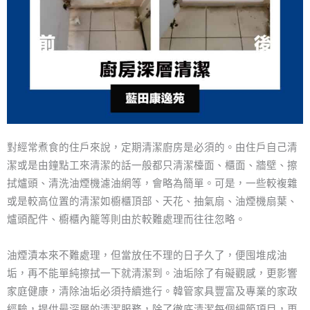
對經常煮食的住戶來說，定期清潔廚房是必須的。由住戶自己清
潔或是由鐘點工來清潔的話一般都只清潔檯面、櫃面、牆壁、擦
拭爐頭、清洗油煙機濾油網等，會略為簡單。可是，一些較複雜
或是較高位置的清潔如櫥櫃頂部、天花、抽氣扇、油煙機扇葉、
爐頭配件、櫥櫃內籠等則由於較難處理而往往忽略。
油煙漬本來不難處理，但當放任不理的日子久了，便囤堆成油
垢，再不能單純擦拭一下就清潔到。油垢除了有礙觀感，更影響
家庭健康，清除油垢必須持續進行。韓管家具豐富及專業的家政
經驗，提供最深層的清潔服務，除了徹底清潔每個細節項目，更