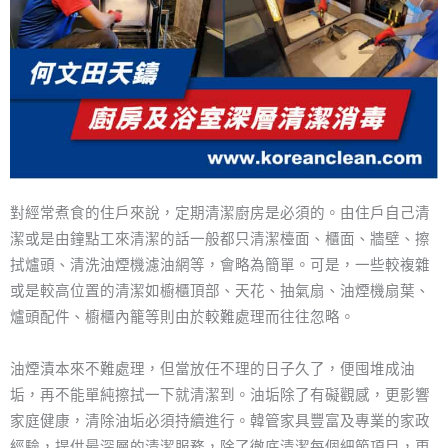
對經常煮食的住戶來說，定期清潔廚房是必須的。由住戶自己清
潔或是由鐘點工來清潔的話一般都只清潔檯面、櫃面、牆壁、擦
拭爐頭、清洗油煙機濾油網等，會略為簡單。可是，一些較複雜
或是較高位置的清潔如櫥櫃頂部、天花、抽氣扇、油煙機扇葉、
爐頭配件、櫥櫃內籠等則由於較難處理而往往忽略。
油煙漬本來不難處理，但當放任不理的日子久了，便囤堆成油
垢，再不能單純擦拭一下就清潔到。油垢除了有礙觀感，更影響
家庭健康，清除油垢必須持續進行。韓管家具豐富及專業的家政
經驗，提供最深層的清潔服務，除了徹底清潔每個細節項目，更