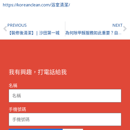
https://koreanclean.com/浴室清潔/
Prev
N
PREVIOUS
NEXT
【裝修後清潔】| 沙田第一城
為何除甲醛服務如此重要？自行去除甲醛只是治標不治本
我有興趣，打電話給我
名稱
手機號碼