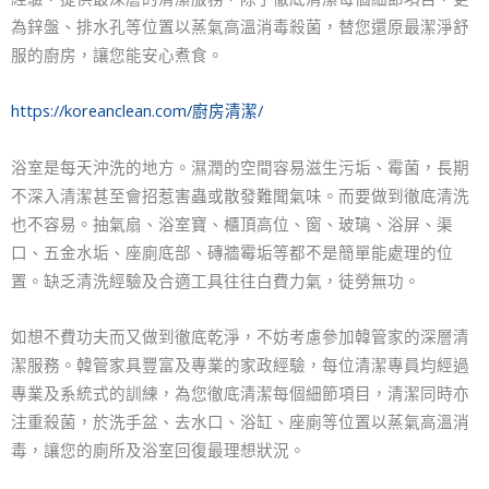
為鋅盤、排水孔等位置以蒸氣高溫消毒殺菌，替您還原最潔淨舒
服的廚房，讓您能安心煮食。
https://koreanclean.com/廚房清潔/
浴室是每天沖洗的地方。濕潤的空間容易滋生污垢、霉菌，長期
不深入清潔甚至會招惹害蟲或散發難聞氣味。而要做到徹底清洗
也不容易。抽氣扇、浴室寶、櫃頂高位、窗、玻璃、浴屏、渠
口、五金水垢、座廁底部、磚牆霉垢等都不是簡單能處理的位
置。缺乏清洗經驗及合適工具往往白費力氣，徒勞無功。
如想不費功夫而又做到徹底乾淨，不妨考慮參加韓管家的深層清
潔服務。韓管家具豐富及專業的家政經驗，每位清潔專員均經過
專業及系統式的訓練，為您徹底清潔每個細節項目，清潔同時亦
注重殺菌，於洗手盆、去水口、浴缸、座廁等位置以蒸氣高溫消
毒，讓您的廁所及浴室回復最理想狀況。