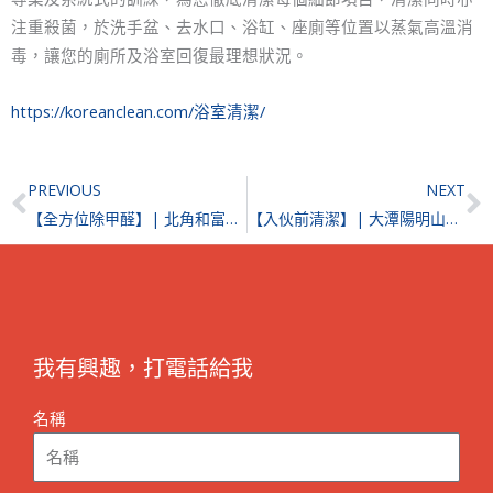
注重殺菌，於洗手盆、去水口、浴缸、座廁等位置以蒸氣高溫消
毒，讓您的廁所及浴室回復最理想狀況。
https://koreanclean.com/浴室清潔/
Prev
N
PREVIOUS
NEXT
【全方位除甲醛】| 北角和富中心
【入伙前清潔】| 大潭陽明山莊 | 大潭裝修後清潔
我有興趣，打電話給我
名稱