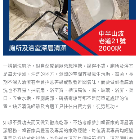
一講到洗廁所，很自然感到厭惡想推搪。說得不錯，廁所及浴室
是每天便溺、沖洗的地方。濕潤的空間容易滋生污垢、霉菌，長
期不深入清潔甚至會招惹害蟲或散發難聞氣味。而要做到徹底清
洗也不容易。抽氣扇、浴室寶、櫃頂高位、窗、玻璃、浴屏、渠
口、五金水垢、座廁底部、磚牆霉垢等都不是簡單能處理的位
置。缺乏清洗經驗及合適工具往往白費力氣，徒勞無功。
如想不費功夫而又做到徹底乾淨，不妨考慮參加韓管家的深層清
潔服務。韓管家具豐富及專業的家政經驗，每位清潔專員均經過
專業及系統式的訓練，為您徹底清潔每個細節項目，清潔同時亦