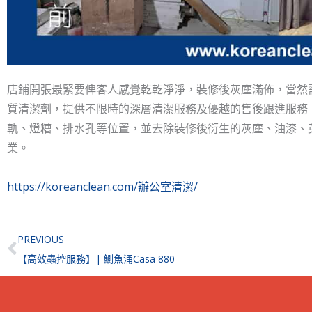
店鋪開張最緊要俾客人感覺乾乾淨淨，裝修後灰塵滿佈，當然
質清潔劑，提供不限時的深層清潔服務及優越的售後跟進服務
軌、燈糟、排水孔等位置，並去除裝修後衍生的灰塵、油漆、
業。
https://koreanclean.com/辦公室清潔/
Prev
PREVIOUS
【高效蟲控服務】| 鰂魚涌Casa 880