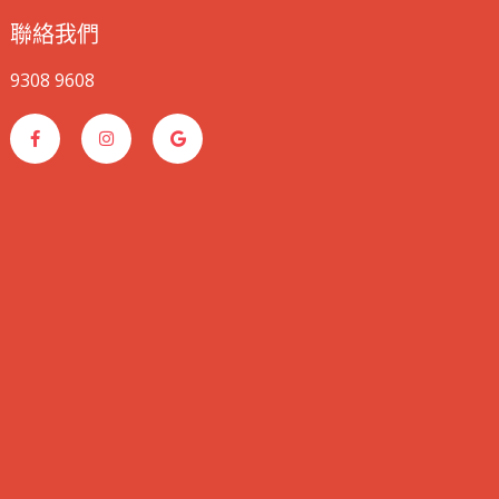
聯絡我們
9308 9608
F
I
G
a
n
o
c
s
o
e
t
g
b
a
l
o
g
e
o
r
k
a
-
m
f