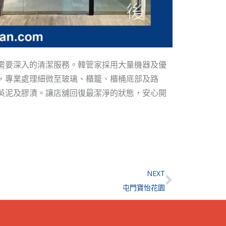
需要深入的清潔服務。韓管家採用大量機器及優
，專業處理細微至玻璃、櫃籠、櫃桶底部及路
英泥及膠漬。讓店舖回復最潔淨的狀態，安心開
Next
NEXT
屯門寶怡花園