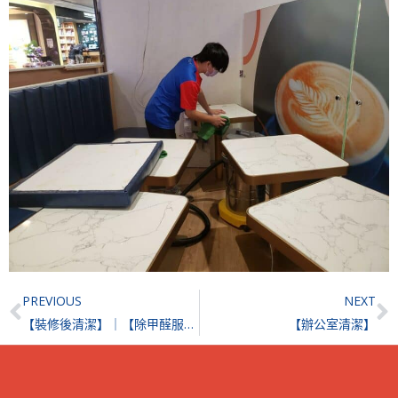
Prev
N
PREVIOUS
NEXT
【裝修後清潔】｜【除甲醛服務】｜【洗冷氣服務】| 天鑽
【辦公室清潔】