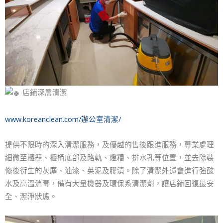
店鋪深層清潔
www.koreanclean.com/辦公室清潔/
提供不限時的深入清潔服務，及優越的售後跟進服務，專業處理
細微至櫃籠、櫃桶底部及路軌、燈糟、排水孔等位置，並去除裝
修後衍生的灰塵、油漆、英泥及膠漬。除了清潔外還會進行強酸
水及高溫消毒，備有大量機器及環保系清潔劑，讓店鋪回復最安
全、潔淨狀態。