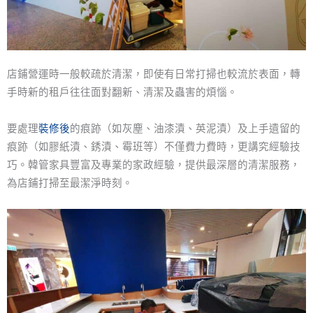
店鋪營運時一般較疏於清潔，即使有日常打掃也較流於表面，轉
手時新的租戶往往面對翻新、清潔及蟲害的煩惱。
要處理
裝修後
的痕跡（如灰塵、油漆漬、英泥漬）及上手遺留的
痕跡（如膠紙漬、銹漬、霉班等）不僅費力費時，更講究經驗技
巧。韓管家具豐富及專業的家政經驗，提供最深層的清潔服務，
為店鋪打掃至最潔淨時刻。