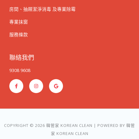
房間、抽屜潔淨消毒 及專業除霉
專業抹窗
服務條款
聯絡我們
9308 9608
F
I
G
a
n
o
c
s
o
e
t
g
b
a
l
o
g
e
o
r
k
a
-
m
f
COPYRIGHT © 2026 韓管家 KOREAN CLEAN | POWERED BY 韓管
家 KOREAN CLEAN