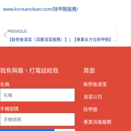
www.koreanclean.com/除甲醛服務/
Prev
PREVIOUS
【裝修後清潔（深層清潔服務）】| 【專業全方位除甲醛】｜大圍名城
我有興趣，打電話給我
頁面
名稱
裝修後清潔
清潔公司
手機號碼
除甲醛
專業消毒服務