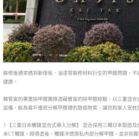
裝修後通常遇到新傢俬、油漆等裝修材料衍生的甲醛問題，不
健康。
韓管家的專業除甲醛團隊憑藉豐富的除甲醛經驗，以三重混合
設備，能為客戶徹底分解甲醛裡的致癌物質，讓您和家人安枕
1.【三重日本觸媒混合式導入分解】 混合採用三種日本製造及進口
米CT觸媒。經噴塗後，觸媒滲透傢私內部分解甲醛，並非抑