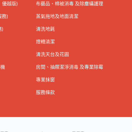
 優越版)
布藝品、棉被消毒 及除塵蟎護理
務)
蒸氣拖地及地面清潔
)
清洗地氈
燈糟清潔
清洗天台及花園
衣機
房間、抽屜潔淨消毒 及專業除霉
專業抹窗
服務條款