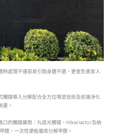
適時處理不僅容易引致身體不適，更會危害家人
式觸媒導入分解配合全方位噴塗技術及前端淨化
無憂。
的觸媒藥劑：丸昌光觸媒、Hikariactor及納
壓甲醛，一次性便能徹底分解甲醛。