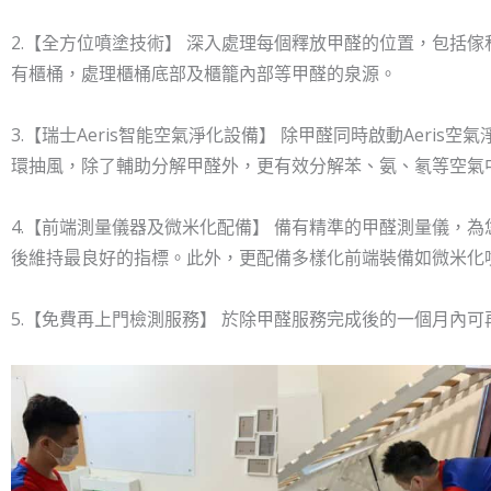
2.【全方位噴塗技術】 深入處理每個釋放甲醛的位置，包括
有櫃桶，處理櫃桶底部及櫃籠內部等甲醛的泉源。
3.【瑞士Aeris智能空氣淨化設備】 除甲醛同時啟動Aeri
環抽風，除了輔助分解甲醛外，更有效分解苯、氨、氡等空氣
4.【前端測量儀器及微米化配備】 備有精準的甲醛測量儀，
後維持最良好的指標。此外，更配備多樣化前端裝備如微米化
5.【免費再上門檢測服務】 於除甲醛服務完成後的一個月內