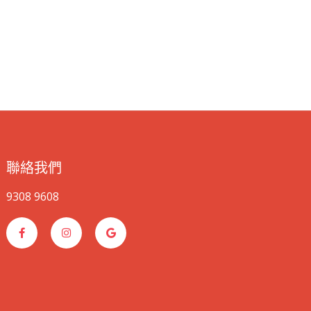
聯絡我們
9308 9608
F
I
G
a
n
o
c
s
o
e
t
g
b
a
l
o
g
e
o
r
k
a
-
m