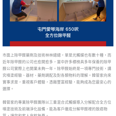
市面上除甲醛藥劑及技術林林總總，單是光觸媒也有數十種，而
近年除甲醛的公司也愈開愈多，當中許多標榜具多年保養的除甲
醛公司實際上也開業未夠一年。除甲醛始終是一項專門技術，講
究噴塗經驗、器材、藥劑調配及對各類物料的理解。韓管家向來
實事求是，重視客戶體驗，憑藉豐富經驗，能夠成為您最安心的
選擇。
韓管家的專業除甲醛團隊以三重混合式觸媒導入分解配合全方位
噴塗技術及前端淨化設備，能為客戶徹底分解甲醛裡的致癌物
質，讓您和家人安枕無憂。