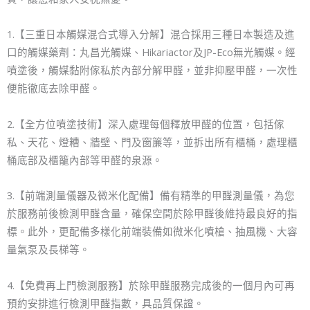
1.【三重日本觸媒混合式導入分解】混合採用三種日本製造及進
口的觸媒藥劑：丸昌光觸媒、Hikariactor及JP-Eco無光觸媒。經
噴塗後，觸媒黏附傢私於內部分解甲醛，並非抑壓甲醛，一次性
便能徹底去除甲醛。
2.【全方位噴塗技術】深入處理每個釋放甲醛的位置，包括傢
私、天花、燈糟、牆壁、門及窗簾等，並拆出所有櫃桶，處理櫃
桶底部及櫃籠內部等甲醛的泉源。
3.【前端測量儀器及微米化配備】備有精準的甲醛測量儀，為您
於服務前後檢測甲醛含量，確保空間於除甲醛後維持最良好的指
標。此外，更配備多樣化前端裝備如微米化噴槍、抽風機、大容
量氣泵及長梯等。
4.【免費再上門檢測服務】於除甲醛服務完成後的一個月內可再
預約安排進行檢測甲醛指數，具品質保證。