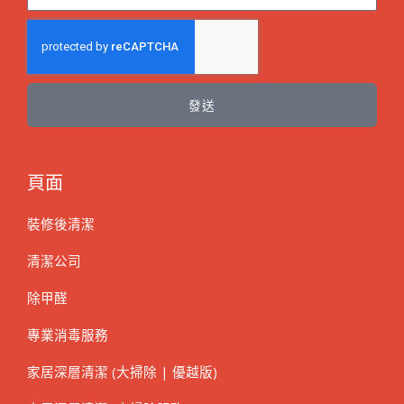
發送
頁面
裝修後清潔
清潔公司
除甲醛
專業消毒服務
家居深層清潔 (大掃除 | 優越版)