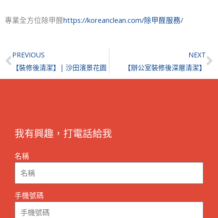
專業全方位除甲醛
https://koreanclean.com/除甲醛服務/
Prev
N
PREVIOUS
NEXT
【裝修後清潔】| 沙田濱景花園
【辦公室裝修後深層清潔】
我有興趣，打電話給我
名稱
手機號碼