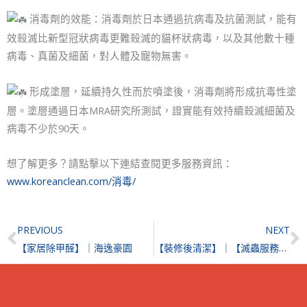
消毒劑的效能：消毒劑於日本通過抗病毒及抗菌測試，能有
效殺滅比新型冠狀病毒更難殺滅的貓杯狀病毒，以及其他數十種
病毒、真菌及細菌，對人體及寵物無害。
形成塗層，延續持久性而於噴塗後，消毒劑將形成抗毒性塗
層。塗層通過日本MRA研究所測試，證實能有效持續殺滅細菌及
病毒不少於90天。
想了解更多？請點擊以下連結查閱更多服務資訊：
www.koreanclean.com/消毒/
Prev
N
PREVIOUS
NEXT
【家居除甲醛】｜海逸豪園
【裝修後清潔】｜【滅蟲服務】｜【清洗及消毒冷氣機】| 旺角富榮花園