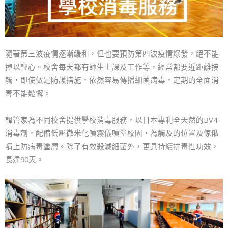
隨著第三波疫情逐漸緩和，但也要預防第四波疫情爆發，絕不能
掉以輕心。校舍每天都有師生上課及工作等，經常都要近距離接
觸，即使做足防護措施，依然容易傳播細菌病毒，定期的全面消
毒不能鬆懈。
韓管家為不同校舍提供學校消毒服務，以日本專利全天然的BV4
消毒劑，配備低壓微米化噴霧儀噴塗校園，為觸及的位置及傢俬
噴上防病毒塗層。除了有效殺滅細菌外，更具持續抗毒性功效，
長達90天。