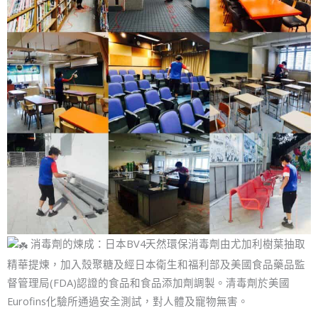
消毒劑的煉成：日本BV4天然環保消毒劑由尤加利樹葉抽取
精華提煉，加入殼聚糖及經日本衛生和福利部及美國食品藥品監
督管理局(FDA)認證的食品和食品添加劑調製。清毒劑於美國
Eurofins化驗所通過安全測試，對人體及寵物無害。