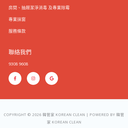
房間、抽屜潔淨消毒 及專業除霉
專業抹窗
服務條款
聯絡我們
9308 9608
F
I
G
a
n
o
c
s
o
e
t
g
b
a
l
o
g
e
o
r
k
a
-
m
f
COPYRIGHT © 2026 韓管家 KOREAN CLEAN | POWERED BY 韓管
家 KOREAN CLEAN