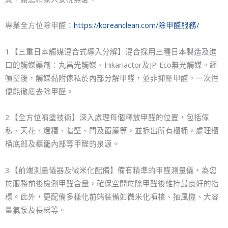
專業全方位除甲醛：
https://koreanclean.com/除甲醛服務/
1.【三重日本觸媒混合式導入分解】混合採用三種日本製造及進
口的觸媒藥劑：丸昌光觸媒、Hikariactor及JP-Eco無光觸媒。經
噴塗後，觸媒黏附傢私於內部分解甲醛，並非抑壓甲醛，一次性
便能徹底去除甲醛。
2.【全方位噴塗技術】深入處理每個釋放甲醛的位置，包括傢
私、天花、燈糟、牆壁、門及窗簾等，並拆出所有櫃桶，處理櫃
桶底部及櫃籠內部等甲醛的泉源。
3.【前端測量儀器及微米化配備】備有精準的甲醛測量儀，為您
於服務前後檢測甲醛含量，確保空間於除甲醛後維持最良好的指
標。此外，更配備多樣化前端裝備如微米化噴槍、抽風機、大容
量氣泵及長梯等。