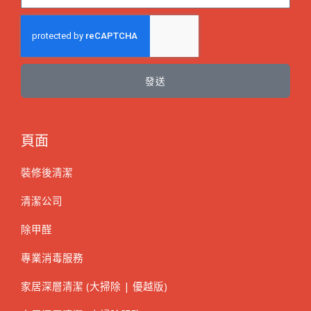
發送
頁面
裝修後清潔
清潔公司
除甲醛
專業消毒服務
家居深層清潔 (大掃除 | 優越版)