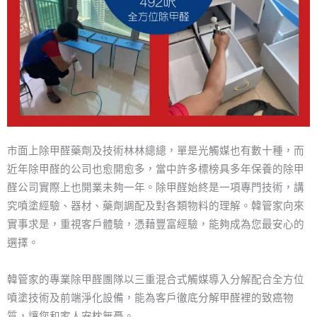
市面上除甲醛藥劑及技術林林總總，單是光觸媒也有數十種，而
近年除甲醛的公司也愈開愈多，當中許多標榜具多年保養的除甲
醛公司實際上也開業未夠一年。除甲醛始終是一項專門技術，講
究噴塗經驗、器材、藥劑調配及對各類物料的理解。韓管家向來
實事求是，重視客戶體驗，憑藉豐富經驗，能夠成為您最安心的
選擇。
韓管家的專業除甲醛團隊以三重混合式觸媒導入分解配合全方位
噴塗技術及前端淨化設備，能為客戶徹底分解甲醛裡的致癌物
質，讓您和家人安枕無憂。