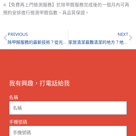
4.【免費再上門檢測服務】於除甲醛服務完成後的一個月內可再
預約安排進行檢測甲醛指數，具品質保證。
Prev
N
PREVIOUS
NEXT
除甲醛服務的最新技術？從光觸媒到生物科技，未來除甲醛市場的發展趨向智能化？
家居清潔最難清潔的地方？地毯、沙發應該如何清潔？
我有興趣，打電話給我
名稱
手機號碼