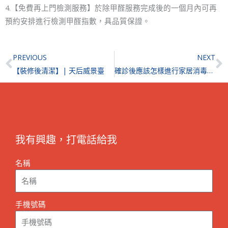
4.【免費再上門檢測服務】於除甲醛服務完成後的一個月內可再
預約安排進行檢測甲醛指數，具品質保證。
Prev
N
PREVIOUS
NEXT
【裝修後清潔】| 天后威景臺
確診後應該怎樣進行家居消毒？需要消毒公司的服務嗎？
我有興趣，打電話給我
名稱
手機號碼