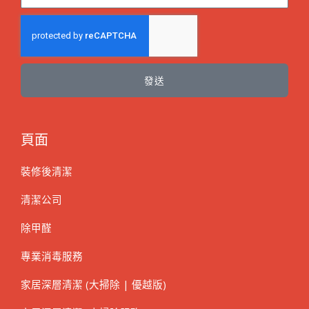
發送
頁面
裝修後清潔
清潔公司
除甲醛
專業消毒服務
家居深層清潔 (大掃除 | 優越版)