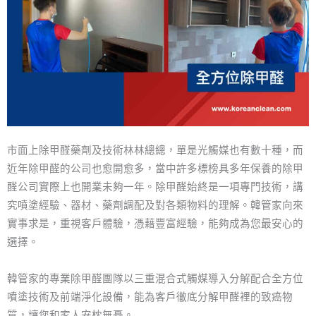
市面上除甲醛藥劑及技術林林總總，單是光觸媒也有數十種，而
近年除甲醛的公司也愈開愈多，當中許多標榜具多年保養的除甲
醛公司實際上也開業未夠一年。除甲醛始終是一項專門技術，講
究噴塗經驗、器材、藥劑調配及對各類物料的理解。韓管家向來
實事求是，重視客戶體驗，憑藉豐富經驗，能夠成為您最安心的
選擇。
韓管家的專業除甲醛團隊以三重混合式觸媒導入分解配合全方位
噴塗技術及前端淨化設備，能為客戶徹底分解甲醛裡的致癌物
質，讓您和家人安枕無憂。