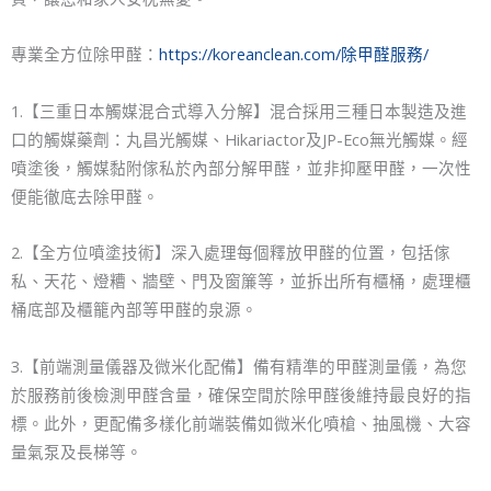
專業全方位除甲醛：
https://koreanclean.com/除甲醛服務/
1.【三重日本觸媒混合式導入分解】混合採用三種日本製造及進
口的觸媒藥劑：丸昌光觸媒、Hikariactor及JP-Eco無光觸媒。經
噴塗後，觸媒黏附傢私於內部分解甲醛，並非抑壓甲醛，一次性
便能徹底去除甲醛。
2.【全方位噴塗技術】深入處理每個釋放甲醛的位置，包括傢
私、天花、燈糟、牆壁、門及窗簾等，並拆出所有櫃桶，處理櫃
桶底部及櫃籠內部等甲醛的泉源。
3.【前端測量儀器及微米化配備】備有精準的甲醛測量儀，為您
於服務前後檢測甲醛含量，確保空間於除甲醛後維持最良好的指
標。此外，更配備多樣化前端裝備如微米化噴槍、抽風機、大容
量氣泵及長梯等。