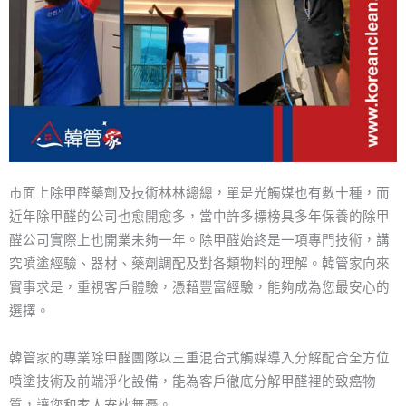
市面上除甲醛藥劑及技術林林總總，單是光觸媒也有數十種，而
近年除甲醛的公司也愈開愈多，當中許多標榜具多年保養的除甲
醛公司實際上也開業未夠一年。除甲醛始終是一項專門技術，講
究噴塗經驗、器材、藥劑調配及對各類物料的理解。韓管家向來
實事求是，重視客戶體驗，憑藉豐富經驗，能夠成為您最安心的
選擇。
韓管家的專業除甲醛團隊以三重混合式觸媒導入分解配合全方位
噴塗技術及前端淨化設備，能為客戶徹底分解甲醛裡的致癌物
質，讓您和家人安枕無憂。