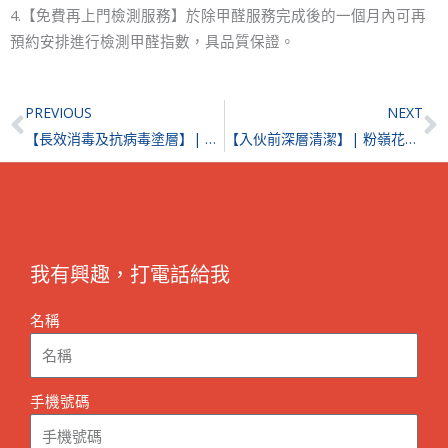
4.【免費再上門檢測服務】於除甲醛服務完成後的一個月內可再
預約安排進行檢測甲醛指數，具品質保證。
Prev
N
PREVIOUS
NEXT
【長效消毒及抗病毒塗層】| 灣仔羣策大廈
【入伙前深層清潔】| 粉嶺花都廣場
我有興趣，打電話給我
名稱
手機號碼