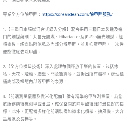
專業全方位除甲醛：
https://koreanclean.com/除甲醛服務/
1.【三重日本觸媒混合式導入分解】混合採用三種日本製造及進
口的觸媒藥劑：丸昌光觸媒、Hikariactor及JP-Eco無光觸媒。經
噴塗後，觸媒黏附傢私於內部分解甲醛，並非抑壓甲醛，一次性
便能徹底去除甲醛。
2.【全方位噴塗技術】深入處理每個釋放甲醛的位置，包括傢
私、天花、燈糟、牆壁、門及窗簾等，並拆出所有櫃桶，處理櫃
桶底部及櫃籠內部等甲醛的泉源。
3.【前端測量儀器及微米化配備】備有精準的甲醛測量儀，為您
於服務前後檢測甲醛含量，確保空間於除甲醛後維持最良好的指
標。此外，更配備多樣化前端裝備如微米化噴槍、抽風機、大容
量氣泵及長梯等。