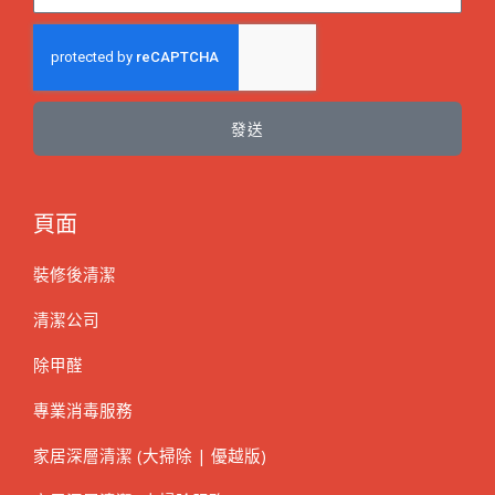
發送
頁面
裝修後清潔
清潔公司
除甲醛
專業消毒服務
家居深層清潔 (大掃除 | 優越版)