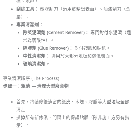
撣、地拖。
刮除工具：
塑膠刮刀（適用於精緻表面）、油漆刮刀（金
屬）。
專業清潔劑：
除英泥漬劑 (Cement Remover)：
專門對付水泥漬（通
常為弱酸性）。
除膠劑 (Glue Remover)：
對付殘膠和貼紙。
中性清潔劑：
適用於大部分地板和傢俬表面。
玻璃清潔劑。
專業清潔順序 (The Process)
步驟一：粗清 — 清理大型廢棄物
首先，將裝修後遺留的紙皮、木塊、膠膜等大型垃圾全部
清走。
撕掉所有新傢俬、門窗上的保護貼膜（除非施工方另有指
示）。