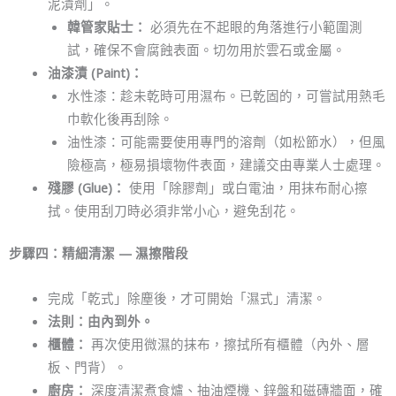
泥漬劑」。
韓管家貼士：
必須先在不起眼的角落進行小範圍測
試，確保不會腐蝕表面。切勿用於雲石或金屬。
油漆漬 (Paint)：
水性漆：趁未乾時可用濕布。已乾固的，可嘗試用熱毛
巾軟化後再刮除。
油性漆：可能需要使用專門的溶劑（如松節水），但風
險極高，極易損壞物件表面，建議交由專業人士處理。
殘膠 (Glue)：
使用「除膠劑」或白電油，用抹布耐心擦
拭。使用刮刀時必須非常小心，避免刮花。
步驟四：精細清潔 — 濕擦階段
完成「乾式」除塵後，才可開始「濕式」清潔。
法則：由內到外。
櫃體：
再次使用微濕的抹布，擦拭所有櫃體（內外、層
板、門背）。
廚房：
深度清潔煮食爐、抽油煙機、鋅盤和磁磚牆面，確