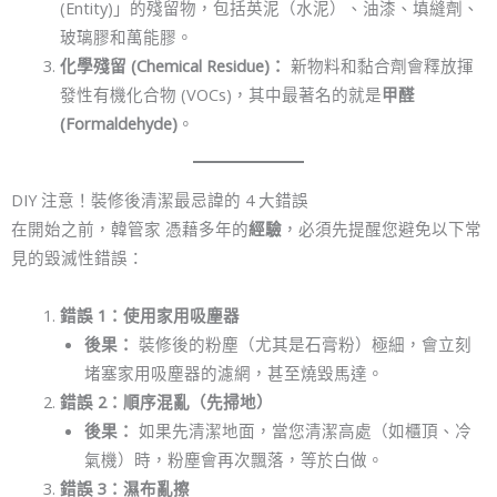
(Entity)」的殘留物，包括英泥（水泥）、油漆、填縫劑、
玻璃膠和萬能膠。
化學殘留 (Chemical Residue)：
新物料和黏合劑會釋放揮
發性有機化合物 (VOCs)，其中最著名的就是
甲醛
(Formaldehyde)
。
DIY 注意！裝修後清潔最忌諱的 4 大錯誤
在開始之前，韓管家 憑藉多年的
經驗
，必須先提醒您避免以下常
見的毀滅性錯誤：
錯誤 1：使用家用吸塵器
後果：
裝修後的粉塵（尤其是石膏粉）極細，會立刻
堵塞家用吸塵器的濾網，甚至燒毀馬達。
錯誤 2：順序混亂（先掃地）
後果：
如果先清潔地面，當您清潔高處（如櫃頂、冷
氣機）時，粉塵會再次飄落，等於白做。
錯誤 3：濕布亂擦