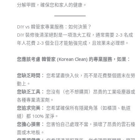
分解甲醛，確保您和家人的健康。
DIY vs 韓管家專業服務：如何決策？
DIY 裝修後清潔絕對是一項浩大工程，通常需要 2-3 名成
年人花費 2-3 個全日才能勉強完成，且效果未必理想。
您應該考慮 韓管家 (Korean Clean) 的專業服務，如果：
您缺乏時間：
您希望盡快入伙，而不是花費整個週末在勞
動上。
您缺乏工具：
您沒有（也不想購買）昂貴的工業吸塵器或
各種專業清潔劑。
您追求完美：
您希望確保所有隱藏角落（如櫃頂、軌道
縫）都 100% 潔淨。
您擔心損害：
您害怕自己處理不當，損壞了昂貴的雲石檯
面或木地板。