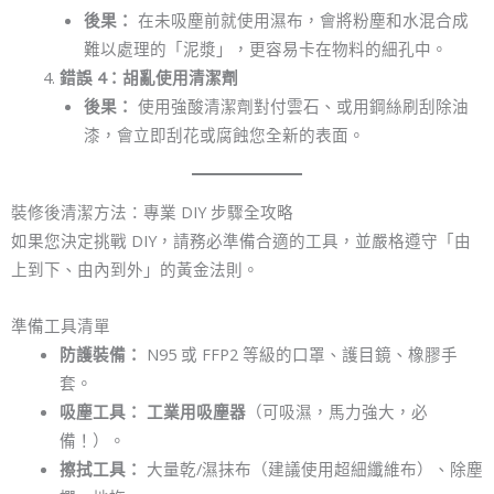
後果：
在未吸塵前就使用濕布，會將粉塵和水混合成
難以處理的「泥漿」，更容易卡在物料的細孔中。
錯誤 4：胡亂使用清潔劑
後果：
使用強酸清潔劑對付雲石、或用鋼絲刷刮除油
漆，會立即刮花或腐蝕您全新的表面。
裝修後清潔方法：專業 DIY 步驟全攻略
如果您決定挑戰 DIY，請務必準備合適的工具，並嚴格遵守「由
上到下、由內到外」的黃金法則。
準備工具清單
防護裝備：
N95 或 FFP2 等級的口罩、護目鏡、橡膠手
套。
吸塵工具：
工業用吸塵器
（可吸濕，馬力強大，必
備！）。
擦拭工具：
大量乾/濕抹布（建議使用超細纖維布）、除塵