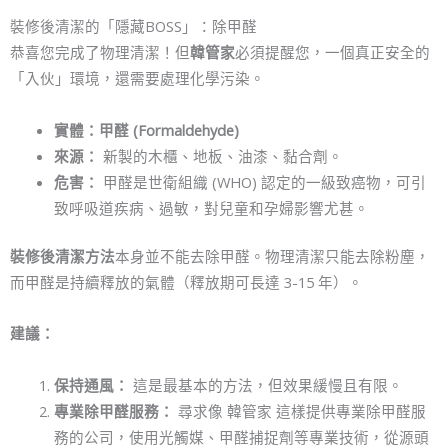
裝修後清潔的「隱藏BOSS」：除甲醛
恭喜您完成了物理清潔！但
韓管家
必須提醒您，一個真正安全的
「入伙」環境，還需要處理化學污染。
實體：甲醛 (Formaldehyde)
來源：
新製的木櫃、地板、油漆、黏合劑。
危害：
甲醛是世衛組織 (WHO) 認定的一級致癌物，可引
致呼吸道疾病、過敏，對兒童和孕婦影響尤甚。
裝修後清潔方法
本身並不能去除甲醛。物理清潔只能去除粉塵，
而甲醛是持續釋放的氣體（釋放期可長達 3-15 年）。
建議：
保持通風：
這是最基本的方法，但效果緩慢且有限。
專業除甲醛服務：
尋求像 韓管家 這樣提供專業除甲醛服
務的公司，使用光觸媒、甲醛捕捉劑等專業技術，從源頭