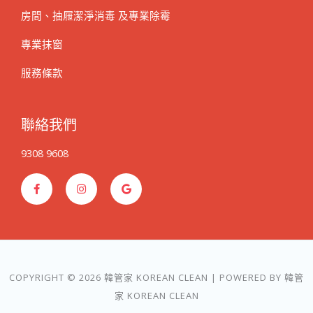
房間、抽屜潔淨消毒 及專業除霉
專業抹窗
服務條款
聯絡我們
9308 9608
F
I
G
a
n
o
c
s
o
e
t
g
b
a
l
o
g
e
o
r
k
a
-
m
f
COPYRIGHT © 2026 韓管家 KOREAN CLEAN | POWERED BY 韓管
家 KOREAN CLEAN