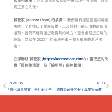
您重視健康：
您希望清潔服務能一併處理甲醛問題，實現
真正安心入伙。
韓管家 (Korean Clean) 的承諾：
我們擁有經驗豐富的專業
團隊、全套進口工業級設備，以及針對不同污漬的環保清
潔劑。我們不僅清潔您看得到的地方，更會處理您忽略的
細節，為您在 2025 年的新居帶來一個五星級的潔淨開
始。
立即聯絡 韓管家 (
https://koreanclean.com/
)，獲取您的免
費「裝修後清潔」及「除甲醛」服務報價！
Prev
N
PREVIOUS
NEXT
「霧化消毒英文」是什麼？全面認識 ULV Fogging 與 3D 立體消毒的原理、優勢與應用
滅蟲公司邊間好？專業管家教您 5 大黃金準則，避開報價陷阱與無效服務