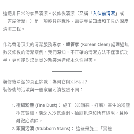
這絕非日常的家居清潔。裝修後清潔（又稱「
入伙前清潔
」或
「吉屋清潔」）是一項極具挑戰性、需要專業知識和工具的深度
清潔工程。
作為香港頂尖的清潔服務專家，
韓管家 (Korean Clean)
處理過無
數裝修後的清潔案例。我們深知，不正確的清潔方法不僅事倍功
半，更可能對您昂貴的新裝潢造成永久性損害。
裝修後清潔的真正挑戰：為何它與別不同？
裝修後的污漬與一般家居污漬截然不同：
極細粉塵 (Fine Dust)：
施工（如鑽牆、打磨）產生的粉塵
極其微細，能深入冷氣濾網、抽屜軌道和所有縫隙，且極
難徹底清除。
頑固污漬 (Stubborn Stains)：
這些是施工「實體