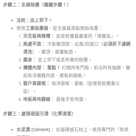
步驟二：全屋除塵（關鍵步驟！）
法則：由上到下。
使用
工業吸塵器
，從全屋最高點開始吸塵：
天花板與燈槽：
這是粉塵最嚴重的「降塵區」。
高處平面：
冷氣機頂部、出風/回風口（
必須拆下濾網
清洗
）、櫃頂、窗簾軌道。
牆身：
從上到下吸走附著的粉塵。
櫃體內部：
重點！
打開所有門板、拆出所有抽屜，徹
底吸淨櫃體內部、層板和路軌。
窗戶與窗框：
吸淨窗框、窗軌（這裡是粉塵重災
區）。
地板與地腳線：
最後才吸地面。
步驟三：處理頑固污漬（化學清潔）
水泥漬 (Cement)：
在磁磚或石材上，使用專門的「除英